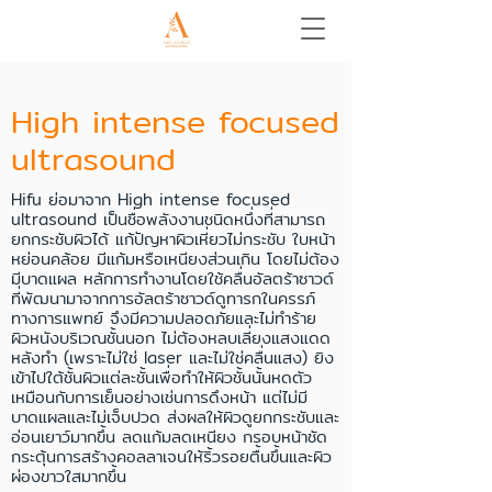
High intense focused
ultrasound
Hifu ย่อมาจาก High intense focused
ultrasound เป็นชื่อพลังงานชนิดหนึ่งที่สามารถ
ยกกระชับผิวได้ แก้ปัญหาผิวเหี่ยวไม่กระชับ ใบหน้า
หย่อนคล้อย มีแก้มหรือเหนียงส่วนเกิน โดยไม่ต้อง
มีบาดแผล หลักการทำงานโดยใช้คลื่นอัลตร้าซาวด์
ที่พัฒนามาจากการอัลตร้าซาวด์ดูทารกในครรภ์
ทางการแพทย์ จึงมีความปลอดภัยและไม่ทำร้าย
ผิวหนังบริเวณชั้นนอก ไม่ต้องหลบเลี่ยงแสงแดด
หลังทำ (เพราะไม่ใช่ laser และไม่ใช่คลื่นแสง) ยิง
เข้าไปใต้ชั้นผิวแต่ละชั้นเพื่อทำให้ผิวชั้นนั้นหดตัว
เหมือนกับการเย็นอย่างเช่นการดึงหน้า แต่ไม่มี
บาดแผลและไม่เจ็บปวด ส่งผลให้ผิวดูยกกระชับและ
อ่อนเยาว์มากขึ้น ลดแก้มลดเหนียง กรอบหน้าชัด
กระตุ้นการสร้างคอลลาเจนให้ริ้วรอยตื้นขึ้นและผิว
ผ่องขาวใสมากขึ้น