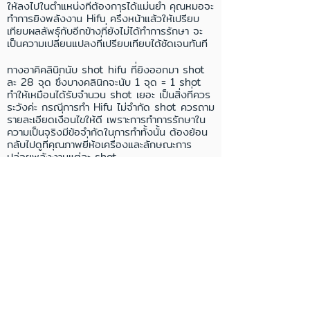
ให้ลงไปในตำแหน่งที่ต้องการได้แม่นยำ คุณหมอจะ
ทำการยิงพลังงาน Hifu ครึ่งหน้าแล้วให้เปรียบ
เทียบผลลัพธ์กับอีกข้างที่ยังไม่ได้ทำการรักษา จะ
เป็นความเปลี่ยนแปลงที่เปรียบเทียบได้ชัดเจนทันที
ทางอาคิคลินิกนับ shot hifu ที่ยิงออกมา shot
ละ 28 จุด ซึ่งบางคลินิกจะนับ 1 จุด = 1 shot
ทำให้เหมือนได้รับจำนวน shot เยอะ เป็นสิ่งที่ควร
ระวังค่ะ กรณีการทำ Hifu ไม่จำกัด shot ควรถาม
รายละเอียดเงื่อนไขให้ดี เพราะการทำการรักษาใน
ความเป็นจริงมีข้อจำกัดในการทำทั้งนั้น ต้องย้อน
กลับไปดูที่คุณภาพยี่ห้อเครื่องและลักษณะการ
ปล่อยพลังงานแต่ละ shot
ข้อดีของการทำ​
Hifu
Hifu เหมาะกับทุกเพศทุกวัย ทั้งผู้ที่มีริ้วรอยน้อยไป
จนถึงริ้วรอยมาก มีแก้มและเหนียงไปจนถึงแก้ม
ตอบ สามารถทำได้บ่อยครั้ง ไม่ต้องพักฟื้น ไม่ต้อง
หลบเลี่ยงแสงแดด และยังช่วยชะลอความหย่อน
คล้อยและการเปลี่ยนของโครงสร้างผิวที่จะเกิดขึ้น
ในอนาคตอีกด้วย
ผลการทำ Hifu จะเห็นผลทันที 20% และจะดีขึ้น