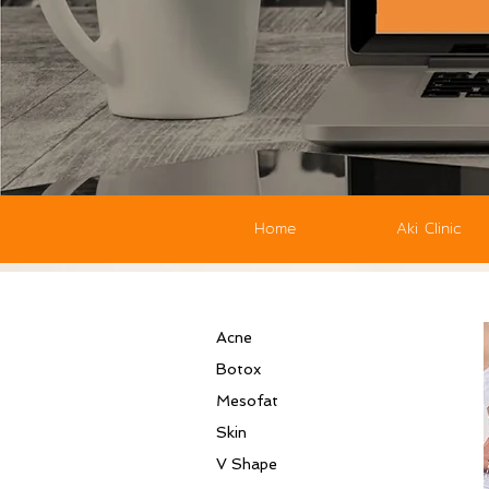
Home
Aki Clinic
Acne
Botox
Mesofat
Skin
V Shape