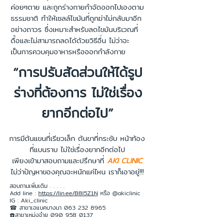
ค่อยๆตาย และถูกร่างกายกำจัดออกไปเองตาม
ธรรมชาติ ทำให้เซลล์ไขมันที่ถูกฆ่าไม่กลับมาอีก
อย่างถาวร ซึ่งเหมาะสำหรับลดไขมันบริเวณที่
ดื้อและไม่สามารถลดได้ด้วยวิธีอื่น ไม่ว่าจะ
เป็นการควบคุมอาหารหรือออกกำลังกาย
“การปรับสัดส่วนให้ได้รูป
ร่างที่ต้องการ ไม่ใช่เรื่อง
ยากอีกต่อไป”
การมีต้นแขนที่เรียวเล็ก ต้นขาที่กระชับ หน้าท้อง
ที่แบนราบ ไม่ใช่เรื่องยากอีกต่อไป
เพียงเข้ามาสอบถามและปรึกษาที่
AKI CLINIC
ไม่ว่าปัญหาของคุณจะหนักแค่ไหน เราก็เอาอยู่!!!
สอบถามเพิ่มเติม . . . . .
Add line :
https://lin.ee/B8l5Z1N
หรือ @akiclinic
IG : Aki_clinic
☎ สาขาเอแบคบางนา 063 232 8965
☎️สาขาเหม่งจ๋าย 090 958 0137