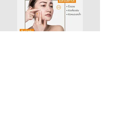
ดูแลผิวหน้าอย่างไรเมื่อต้องใส่หน้ากากอนามัย
แค่เรื่องสิวๆ... รักษายังไงก็ไม่หาย?