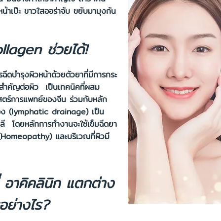
้าเป๊ะ ขาวใสออร่าจับ ขยับมามุงกัน
lagen ช่วยได้!
ุงผิวหน้าด้วยตัวยาที่มีการกระ
มสำคัญต่อผิว เป็นเทคนิคที่ผสม
ตร์การแพทย์ของจีน ร่วมกับหลัก
อง (lymphatic drainage) เป็น
าลี โดยหลักการทำงานจะใช้เข็มฉีดยา
ด(Homeopathy) และบริเวณที่ผิวมี
่ อาคิคลินิก แตกต่าง
่นอย่างไร?