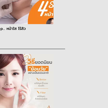
... หน้าใส ไร้สิว