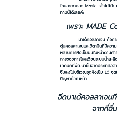
ไหนอยากถอด Mask แล้วไม่โป๊ะ หน
ทางนี้ได้เลยค่ะ
เพราะ MADE Col
มาเด้คอลลาเจน คือการฉีดบำร
ตุ้นคอลลาเจนและวิตามินที่มีควา
ผสานการฝังเข็มบนใบหน้าตามศาส
การของการไหลเวียนระบบน้ำเหลื
เทคนิคที่พัฒนาขึ้นจากประเทศอิต
จิ้มลงไปบริเวณจุดฝังเข็ม 16 จุ
ปัญหาทั่วใบหน้า
ฉีดมาเด้คอลลาเจนที
จากที่อื