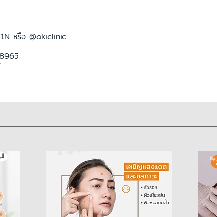
Z1N
หรือ @akiclinic
 8965
7