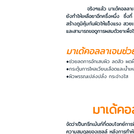
จริงๆแล้ว มาเด้คอลลาเจน แยกออ
ยังทำให้เหลือยาอีกครึ่งหนึ่ง ซึ่งท
สร้างภูมิคุ้มกันผิวให้แข็งแรง สวยเ
และสามารถขอดูการผสมตัวยาเพื่อให
มาเด้คอลลาเจนช่ว
●ช่วยลดการอักเสบผิว ลดสิว ผดผื
●กระตุ้นการไหลเวียนเลือดและน้ำเห
●ผิวพรรณเปล่งปลั่ง กระจ่างใส
มาเด้ค
จัดว่าเป็นทรีทเม้นท์ที่ตอบโจทย์ก
ความสมดุลของเซลล์ หลังการทำหั