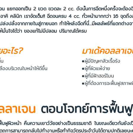
กเป็น 2 ขวด ขวดละ 2 cc. ดังนั้นการฉีดหนึ่งครั้งจะต้องฉีดให้
ี่ อาคิ คลินิก เราจัดเต็ม!! ฉีดจนครบ 4 cc. ทั่วหน้ามากกว่า 16 จุดถึ
ปล่งปลั่งจากภายในสู่ภายนอก ทำให้หลังฉีดที่นี่...มีผลลัพธ์ที่แตกต่าง
้มั่นใจได้ว่า ของแท้ไม่มีปลอม ปริมาณได้ครบ
ยอะไร?
มาเด้คอลลาเจ
่น
●ผู้มีปัญหาสิวเรื้อรัง
ลืองบริเวณใบหน้าให้ดีขึ้น
●ผู้ที่ผิวแพ้ง่าย
●ผู้ที่มีฝ้าฮอร์โมน
●ผู้ที่ต้องการจะฟื้นฟูสภา
อลลาเจน
ตอบโจทย์การฟื้นฟู
ารฟื้นฟูผิวหน้า คืนความเยาว์วัยอย่างเป็นธรรมชาติ ในขณะเดียวกันยั
ตถการสามารถกลับไปทำงานหรือทำกิจวัตรประจำวันได้ตามปกติเลยนะ